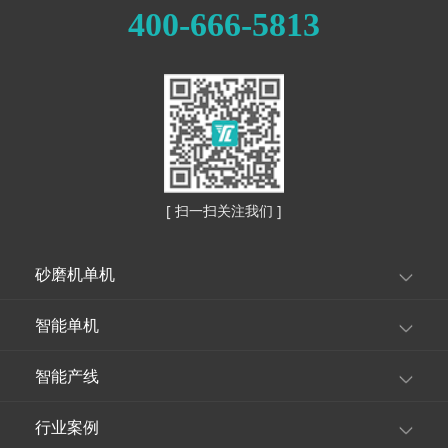
压出来，在真空负压
400-666-5813
的条件下，撞击、打
破气泡，经过脱气后
的浆料，在离心重力
下对“浆料流出”接管
造成压力，自动地将
浆料压入出料接管，
经过引出管流出。实
现材料在线式不间断
连续脱气工作。
[ 扫一扫关注我们 ]
砂磨机单机
智能单机
智能产线
行业案例