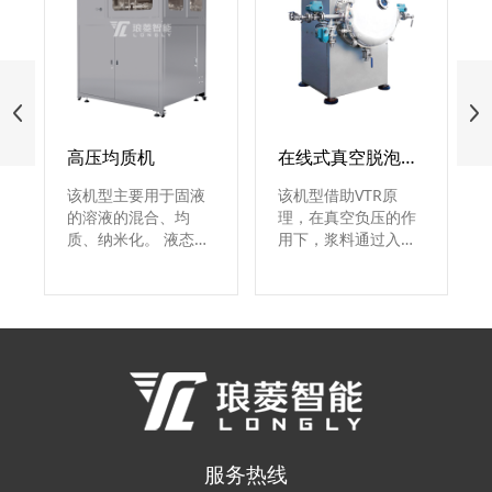
高压均质机
在线式真空脱泡机 LTP系列
该机型主要用于固液
该机型借助VTR原
的溶液的混合、均
理，在真空负压的作
质、纳米化。 液态状
用下，浆料通过入口
态的物料在高压的作
管道进入脱泡机内
用下，通过均质部
腔，并将其导入旋转
件，产生多种作用力
盘中心，通过电机带
(空穴效应、剪切力、
动高速旋转，物料在
撞击效应等)相互作
旋转盘内表面形成薄
用，使物料发生物
膜，在离心力的作用
理、结构性质等一系
下流向外侧面，利用
列变化，最终达到均
壁面与材料分子之间
质、细化的效果。
的摩擦力、材料与气
泡的比重差，将微小
服务热线
气泡从浆料中内部挤