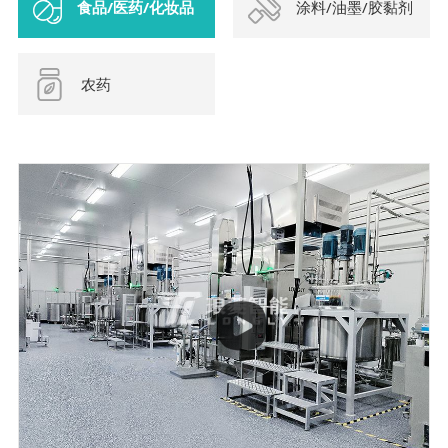
食品/医药/化妆品
涂料/油墨/胶黏剂
农药