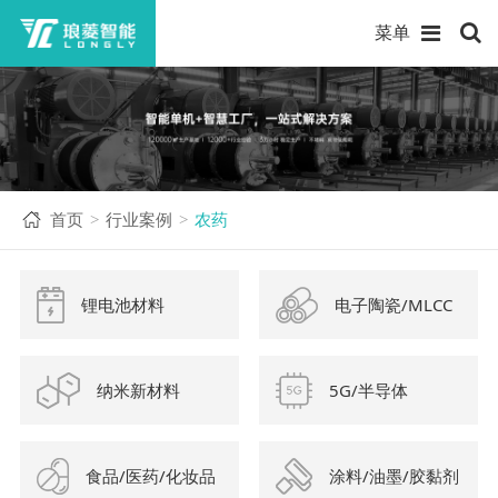
菜单
首页
行业案例
农药
>
>
锂电池材料
电子陶瓷/MLCC
纳米新材料
5G/半导体
食品/医药/化妆品
涂料/油墨/胶黏剂