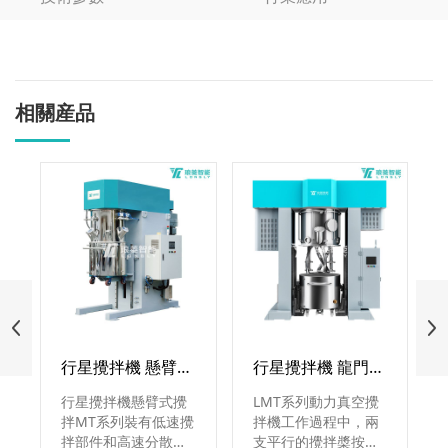
相關産品
行星攪拌機 懸臂式攪拌 MT系列
行星攪拌機 龍門式攪拌 LMT系列
行星攪拌機懸臂式攪
LMT系列動力真空攪
拌MT系列裝有低速攪
拌機工作過程中，兩
拌部件和高速分散部
支平行的攪拌槳按設