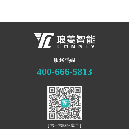
件，是集反應、混
定的固定旋轉比例運
合、混煉、分散爲壹
轉，沿攪拌桶公轉的
體的高效、多用途攪
同時亦快速自轉，使
拌設備，分實驗室行
物料由攪拌桶內壁移
星攪拌機和量産型，
動到攪拌槳附近，特
廣泛應用于電池液、
別適用于聚合物锂離
電極漿料、粘合劑 、
子電池液及液態锂離
油墨、化工、食品、
子電池液。
制藥等各種各類不同
的行業。
服務熱線
400-666-5813
[ 掃一掃關註我們 ]