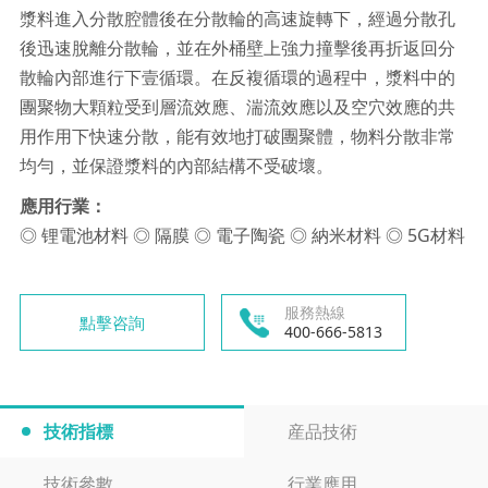
漿料進入分散腔體後在分散輪的高速旋轉下，經過分散孔
後迅速脫離分散輪，並在外桶壁上強力撞擊後再折返回分
散輪內部進行下壹循環。在反複循環的過程中，漿料中的
團聚物大顆粒受到層流效應、湍流效應以及空穴效應的共
用作用下快速分散，能有效地打破團聚體，物料分散非常
均勻，並保證漿料的內部結構不受破壞。
應用行業：
◎ 锂電池材料 ◎ 隔膜 ◎ 電子陶瓷 ◎ 納米材料 ◎ 5G材料
服務熱線
點擊咨詢
400-666-5813
技術指標
産品技術
技術參數
行業應用