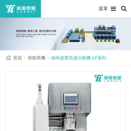
菜單
首頁
智能單機
納米超聲高速分散機 GF系列
>
>