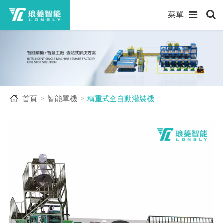
菜單
首頁
智能單機
稱重式全自動灌裝機
>
>