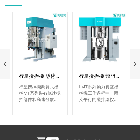
行星攪拌機 懸臂式攪拌 MT系列
行星攪拌機 龍門式攪拌 LMT系列
行星攪拌機懸臂式攪
LMT系列動力真空攪
拌MT系列裝有低速攪
拌機工作過程中，兩
拌部件和高速分散部
支平行的攪拌槳按設
件，是集反應、混
定的固定旋轉比例運
合、混煉、分散爲壹
轉，沿攪拌桶公轉的
體的高效、多用途攪
同時亦快速自轉，使
拌設備，分實驗室行
物料由攪拌桶內壁移
星攪拌機和量産型，
動到攪拌槳附近，特
廣泛應用于電池液、
別適用于聚合物锂離