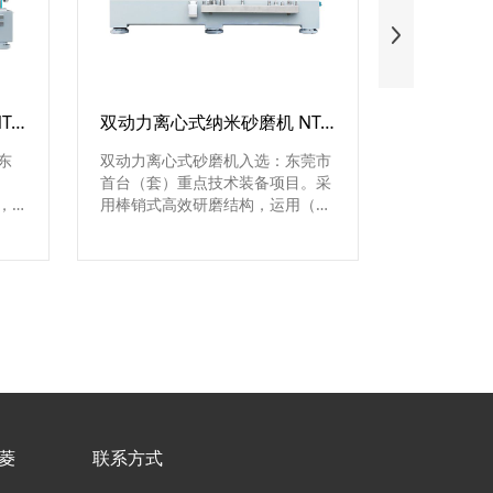
量产型棒销式纳米砂磨机 NT-V系列
双动力离心式纳米砂磨机 NT-VS系列
涡轮式纳米
东
双动力离心式砂磨机入选：东莞市
采用涡轮式
首台（套）重点技术装备项目。采
研磨达到出料
，
用棒销式高效研磨结构，运用（无
的能力，适
式、
网）离心分离原理，双动力使物料
研磨......
研磨与物料分离独立运行，是100
nm细度实施稳定量产为数不多的
机器......
菱
联系方式