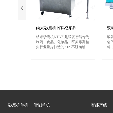
纳米砂磨机 NT-VZ系列
纳米砂磨机NT-VZ 是琅菱智能专为
琅
制药、食品、化妆品、医美等高精
创
尖行业量身打造的316 不锈钢纳米
料
砂磨机，能将材料精准细化至 100
使
nm - 2μm，杜绝污染风险，兼具
研
连续与批量生产优势，灵活适配企
泛
业各类生产规模，高效转化产能。
酸
陶瓷
锆
砂磨机单机
智能单机
智能产线