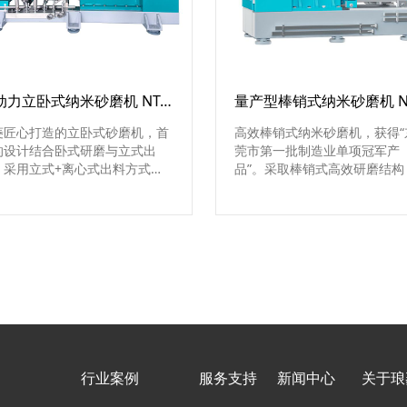
双动力立卧式纳米砂磨机 NT-VE系列
菱匠心打造的立卧式砂磨机，首
高效棒销式纳米砂磨机，获得“
的设计结合卧式研磨与立式出
莞市第一批制造业单项冠军产
，采用立式+离心式出料方式，
品”。采取棒销式高效研磨结构
用0.3mm以下锆球时运行稳定，
适用于纳米级研磨大流量连续
磨出料细度可达100nm以下，广
循环式生产......
应用于硅碳负极、喷墨墨水、磷
铁锂、氧化锆、隔热涂料、电子
、LTC&MLCC、纳米硅、硅酸
、磁性材料等行业。
行业案例
服务支持
新闻中心
关于琅