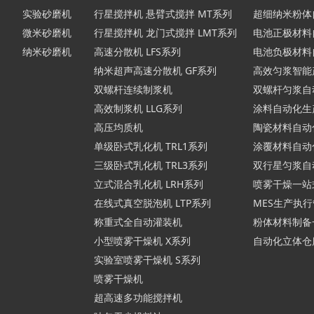
实验砂磨机
行星搅拌机 悬臂式搅拌 MT系列
超细纳米粉体
微米砂磨机
行星搅拌机 龙门式搅拌 LMT系列
电池正极材料
纳米砂磨机
高速分散机 LFS系列
电池负极材料
纳米超声高速分散机 GF系列
高效匀浆智能
双螺杆连续制浆机
双螺杆匀浆自
高效制浆机 LLG系列
涂料自动化生
高压均质机
陶瓷材料自动
单级卧式乳化机 TRL1系列
涂覆材料自动
三级卧式乳化机 TRL3系列
双行星匀浆自
立式混合乳化机 LRH系列
喷雾干燥一站
在线式真空脱泡机 LTP系列
MES生产执
称重式全自动灌装机
粉体材料制备
小型喷雾干燥机 X系列
自动化立体仓
实验室喷雾干燥机 S系列
喷雾干燥机
超高速多功能搅拌机