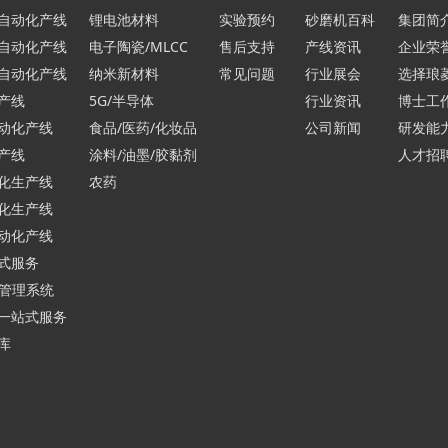
自动化产线
锂电池材料
实验预约
砂磨机百科
集团简
自动化产线
电子陶瓷/MLCC
售后支持
产线资讯
企业荣
自动化产线
纳米新材料
常见问题
行业展会
选择琅
产线
5G/半导体
行业资讯
博士工
动化产线
食品/医药/化妆品
公司新闻
研发能
产线
涂料/油墨/胶黏剂
人才招
化生产线
农药
化生产线
动化产线
式服务
行管理系统
一站式服务
库