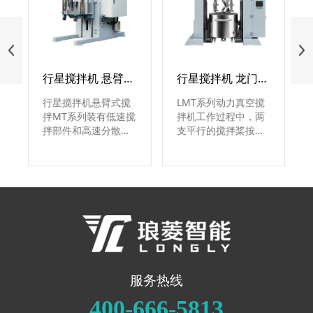
行星搅拌机 悬臂式搅拌 MT系列
行星搅拌机 龙门式搅拌 LMT系列
行星搅拌机悬臂式搅
LMT系列动力真空搅
拌MT系列装有低速搅
拌机工作过程中，两
拌部件和高速分散部
支平行的搅拌桨按设
件，是集反应、混
定的固定旋转比例运
合、混炼、分散为一
转，沿搅拌桶公转的
体的高效、多用途搅
同时亦快速自转，使
拌设备，分实验室行
物料由搅拌桶内壁移
星搅拌机和量产型，
动到搅拌桨附近，特
广泛应用于电池液、
别适用于聚合物锂离
电极浆料、粘合剂 、
子电池液及液态锂离
油墨、化工、食品、
子电池液。
制药等各种各类不同
的行业。
服务热线
400-666-5813